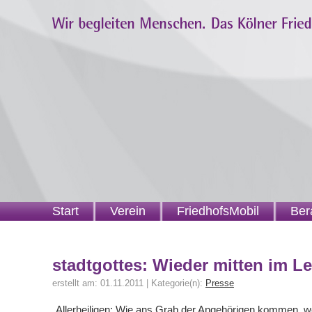
Start
Verein
FriedhofsMobil
Ber
stadtgottes: Wieder mitten im L
erstellt am: 01.11.2011 | Kategorie(n):
Presse
„Allerheiligen: Wie ans Grab der Angehörigen kommen, we