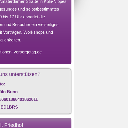
Amsterdamer Straße in Köln-Nippes
 gesundes und selbstbestimmtes
 bis 17 Uhr erwartet die
n und Besucher ein vielseitiges
t Vorträgen, Workshops und
lichkeiten.
tionen:
vorsorgetag.de
 uns unterstützen?
to:
öln Bonn
80601866401862011
DED1BRS
lt Friedhof