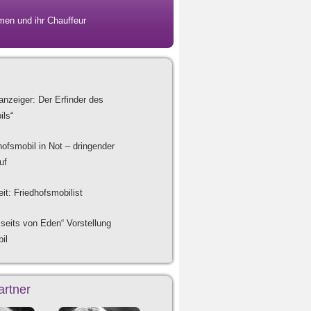
men und ihr Chauffeur
anzeiger: Der Erfinder des
ils“
hofsmobil in Not – dringender
uf
t: Friedhofsmobilist
eits von Eden“ Vorstellung
il
rtner