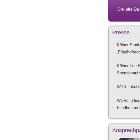
Drei alte Da
Presse
Kölner Stadt
„Friedhofmob
Kölner Fried
Spendenaufr
WDR Lokalzei
WDR5: „Diess
Friedhofsmob
Ansprechpa