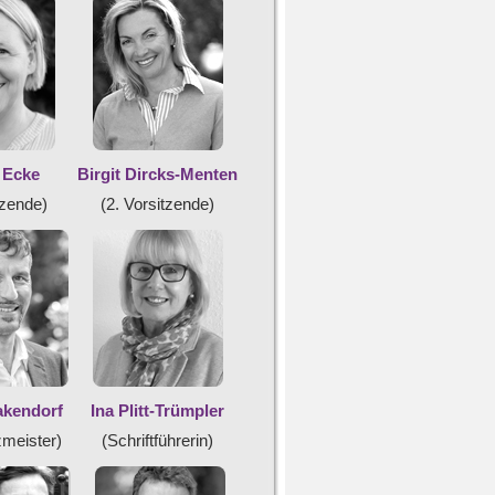
 Ecke
Birgit Dircks-Menten
tzende)
(2. Vorsitzende)
akendorf
Ina Plitt-Trümpler
meister)
(Schriftführerin)