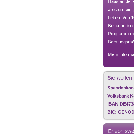
Haus an der 
alles um ein
Leben. Von 10
Besucherinne
Programm mi
Beratungsmög
Mehr Informa
Sie wollen
Spendenkon
Volksbank K
IBAN DE473
BIC: GENO
Erlebniswe